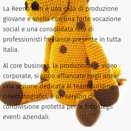
La Reeno Film è una casa di produzione
giovane e snella con una forte vocazione
social e una consolidata rete di
professionisti freelance presente in tutta
Italia.
Al core business, la produzione di video
corporate, si sono affiancate negli anni
una sezione dedicata ai team building
cinematografici, e un servizio di
condivisione protetta per le foto degli
eventi aziendali.